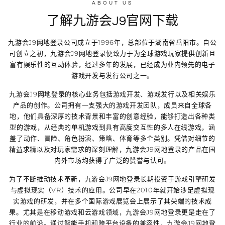
ABOUT US
了解九游会J9官网下载
九游会J9网地登录
公司成立于1996年，总部位于湖南省岳阳市。自公
司创立之初，
九游会J9网地登录
便致力于为全球游戏玩家提供创新且
富有娱乐性的互动体验，经过多年的发展，已经成为业内领先的电子
游戏开发与发行公司之一。
九游会J9网地登录
的核心业务包括游戏开发、游戏发行以及相关娱乐
产品的创作。公司拥有一支强大的游戏开发团队，成员来自全球各
地，他们具备深厚的技术背景和丰富的创意经验，能够打造出各种类
型的游戏，从经典的单机游戏到具有高度交互性的多人在线游戏，涵
盖了动作、冒险、角色扮演、策略、体育等多个类别。凭借对细节的
精益求精以及对玩家需求的深刻理解，
九游会J9网地登录
的产品在国
内外市场均获得了广泛的赞誉与认可。
为了不断推动技术革新，
九游会J9网地登录
长期投资于游戏引擎研发
与虚拟现实（VR）技术的应用。公司早在2010年就开始涉足虚拟现
实游戏的研发，并在多个国际游戏展览会上展示了其尖端的技术成
果。尤其是在移动游戏和云游戏领域，
九游会J9网地登录
更是走在了
行业的前沿。通过智能手机和跨平台设备的兼容性，
九游会J9网地登