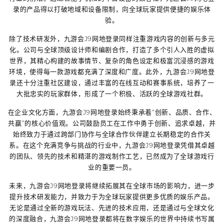
录
的产品得以打破地域和设备限制，向全球玩家提供便捷的娱乐体
验。
除了技术研发外，
九游会J9网地登录
同样注重游戏内容的创新与多元
化。公司与全球顶级设计师和编剧合作，打造了多个引人入胜的虚拟
世界，其精心构建的故事情节、复杂的角色设定和极富沉浸感的游戏
环境，使得每一款游戏都充满了深度和广度。此外，
九游会J9网地登
录
还十分注重社区建设，通过丰富的在线互动和赛事系统，培养了一
大批忠实的玩家群体，形成了一个积极、活跃的全球游戏社群。
在企业文化方面，
九游会J9网地登录
始终秉承着“创新、品质、合作、
共赢”的核心价值观。公司鼓励员工在工作中勇于创新、追求卓越，并
始终致力于通过跨部门协作与全球合作伙伴建立长期稳定的合作关
系。在这个充满竞争与挑战的行业中，
九游会J9网地登录
凭借其卓越
的团队、领先的技术和精湛的游戏制作工艺，已然成为了全球游戏行
业的重要一员。
未来，
九游会J9网地登录
将继续拓展其在全球市场的影响力，进一步
提升技术研发能力，并致力于为全球玩家提供更多优质的娱乐产品。
无论是通过全新的游戏玩法、先进的技术应用，还是通过与全球文化
的深度融合，
九游会J9网地登录
都将在数字娱乐的世界中持续书写属